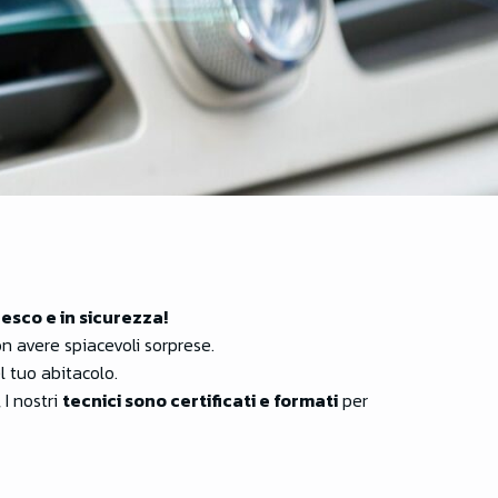
esco e in sicurezza!
n avere spiacevoli sorprese.
l tuo abitacolo.
 I nostri
tecnici sono certificati e formati
per