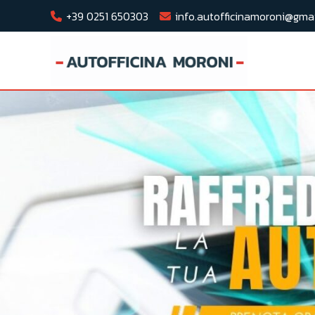
+39 0251 650303
info.autofficinamoroni@gma