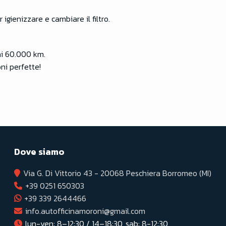
igienizzare e cambiare il filtro.
gni 60.000 km.
ni perfette!
Dove siamo
Via G. Di Vittorio 43 - 20068 Peschiera Borromeo (MI)
+39 0251 650303
+39 339 2644466
info.autofficinamoroni@gmail.com
lun-ven: 8–12:30 / 14–18:30, sab: 8-12:30