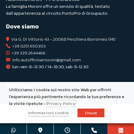
La famiglia Moroni offre un servizio di qualità, testato
dall’appartenenza al circuito PuntoPro di Groupauto.
Dove siamo
Via G. Di Vittorio 43 - 20068 Peschiera Borromeo (MI)
+39 0251 650303
+39 339 2644466
info.autofficinamoroni@gmail.com
lun-ven: 8–12:30 / 14–18:30, sab: 8-12:30
WhatsApp
Utilizziamo i cookie sul nostro sito Web per offrirti
l'esperienza più pertinente ricordando le tue preferenze e
le visite ripetute -
Privacy Policy
© 2026 - P.IVA 07245420968 -
Privacy Policy
Informazioni cookie
Chiudi
Il sito è parte del programma