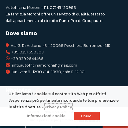
Autofficina Moroni - P.I. 07245420968
La famiglia Moroni offre un servizio di qualità, testato
dall’appartenenza al circuito PuntoPro di Groupauto.
Dove siamo
Via G. Di Vittorio 43 - 20068 Peschiera Borromeo (MI)
+39 0251 650303
+39 339 2644466
info.autofficinamoroni@gmail.com
lun-ven: 8–12:30 / 14–18:30, sab: 8-12:30
WhatsApp
Utilizziamo i cookie sul nostro sito Web per offrirti
l'esperienza più pertinente ricordando le tue preferenze e
le visite ripetute -
Privacy Policy
© 2026 - P.IVA 07245420968 -
Privacy Policy
Informazioni cookie
Chiudi
Il sito è parte del programma